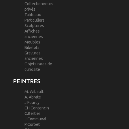
Collectionneurs
privés
Tableaux
Particuliers
Sculptures
Affiches
anciennes
Meubles
Bibelots
Gravures
anciennes
Objets rares de
curiosité
PEINTRES
M. Wibault
A. Abrate
J.Fourcy
CH.Contencin
C.Bertier
J.Communal
P.Corbet