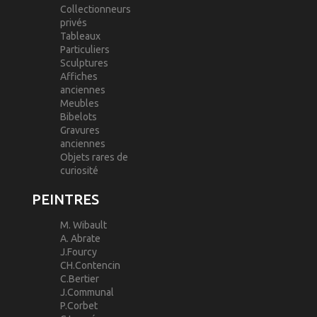
Collectionneurs
privés
Tableaux
Particuliers
Sculptures
Affiches
anciennes
Meubles
Bibelots
Gravures
anciennes
Objets rares de
curiosité
PEINTRES
M. Wibault
A. Abrate
J.Fourcy
CH.Contencin
C.Bertier
J.Communal
P.Corbet