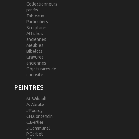
Collectionneurs
privés
Tableaux
Particuliers
Sculptures
Affiches
anciennes
Meubles
Bibelots
Gravures
anciennes
Objets rares de
curiosité
PEINTRES
M. Wibault
A. Abrate
J.Fourcy
CH.Contencin
C.Bertier
J.Communal
P.Corbet