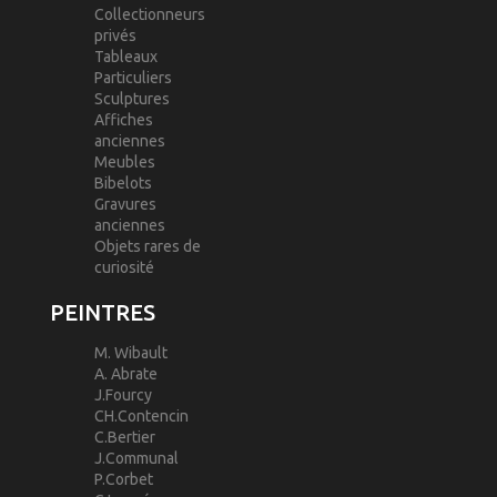
Collectionneurs
privés
Tableaux
Particuliers
Sculptures
Affiches
anciennes
Meubles
Bibelots
Gravures
anciennes
Objets rares de
curiosité
PEINTRES
M. Wibault
A. Abrate
J.Fourcy
CH.Contencin
C.Bertier
J.Communal
P.Corbet