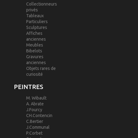
Collectionneurs
privés
Tableaux
Particuliers
Sculptures
Affiches
anciennes
Meubles
Bibelots
Gravures
anciennes
Objets rares de
curiosité
PEINTRES
M. Wibault
A. Abrate
J.Fourcy
CH.Contencin
C.Bertier
J.Communal
P.Corbet