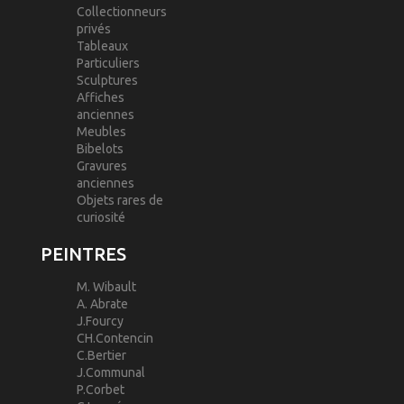
Collectionneurs
privés
Tableaux
Particuliers
Sculptures
Affiches
anciennes
Meubles
Bibelots
Gravures
anciennes
Objets rares de
curiosité
PEINTRES
M. Wibault
A. Abrate
J.Fourcy
CH.Contencin
C.Bertier
J.Communal
P.Corbet