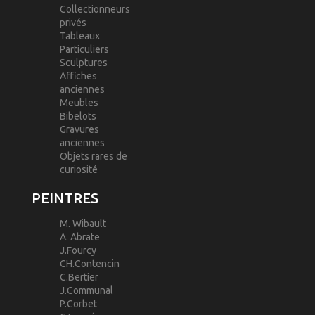
Collectionneurs
privés
Tableaux
Particuliers
Sculptures
Affiches
anciennes
Meubles
Bibelots
Gravures
anciennes
Objets rares de
curiosité
PEINTRES
M. Wibault
A. Abrate
J.Fourcy
CH.Contencin
C.Bertier
J.Communal
P.Corbet