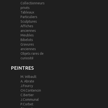
Collectionneurs
privés
Tableaux
Particuliers
Sculptures
Affiches
anciennes
Meubles
Bibelots
Gravures
anciennes
Objets rares de
curiosité
PEINTRES
M. Wibault
A. Abrate
J.Fourcy
CH.Contencin
C.Bertier
J.Communal
P.Corbet